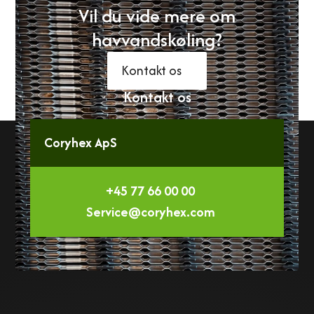
Vil du vide mere om
havvandskøling?
Kontakt os
Kontakt os
Coryhex ApS
+45 77 66 00 00
Service@coryhex.com