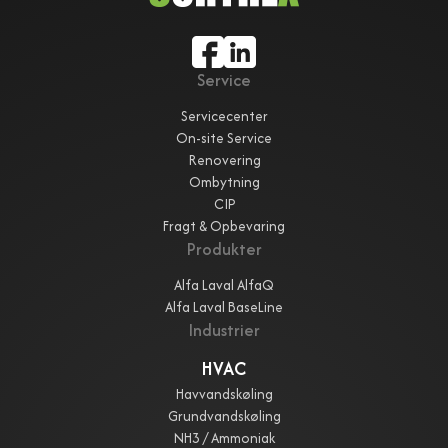
Service
Servicecenter
On-site Service
Renovering
Ombytning
CIP
Fragt & Opbevaring
Produkter
Alfa Laval AlfaQ
Alfa Laval BaseLine
Industrier
HVAC
Havvandskøling
Grundvandskøling
NH3 / Ammoniak